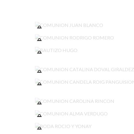
COMUNION JUAN BLANCO
COMUNION RODRIGO ROMERO
BAUTIZO HUGO
COMUNION CATALINA DOVAL GIRALDEZ
COMUNION CANDELA ROIG PANGUISION
COMUNION CAROLINA RINCON
COMUNION ALMA VERDUGO
BODA ROCIO Y YONAY
COMUNION BELEN DOMINGUEZ