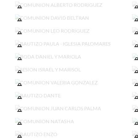
COMUNION DAVID BELTRAN
COMUNION LEO RODRIGUEZ
BAUTIZO PAULA - IGLESIA PALOMARES
BODA DANIEL Y MARIOLA
SESION ISRAEL Y MARISOL
COMUNION VALERIA GONZALEZ
BAUTIZO DANTE
COMUNION JUAN CARLOS PALMA
COMUNION NATASHA
BAUTIZO ENZO